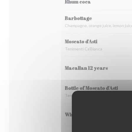
Rhum coca
Barbottage
Champagne, orange juice, lemon juic
Moscato d'Asti
Tenimenti Ca'Bianca
Macallan 12 years
Bottle of Moscato d'Asti
Tenimenti Ca'Bianca
Whisky Lagavulin 16 ans