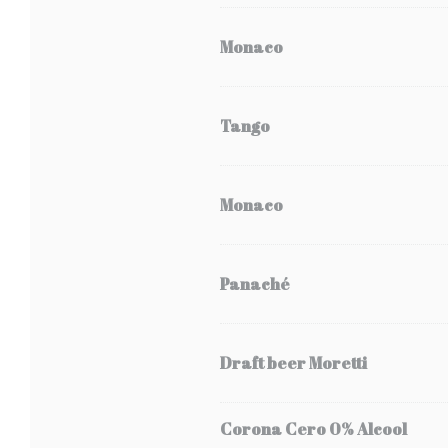
Monaco
Tango
Monaco
Panaché
Draft beer Moretti
Corona Cero 0% Alcool