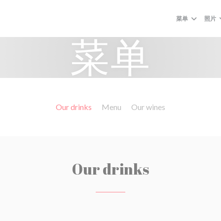
菜单
照片
菜单
Our drinks
Menu
Our wines
Our drinks