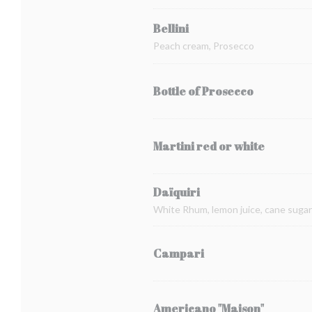
Bellini
Peach cream, Prosecco
Bottle of Prosecco
Martini red or white
Daïquiri
White Rhum, lemon juice, cane sugar
Campari
Americano "Maison"