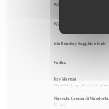
William Lawson
Whisky Jack Daniel's
Gin Bombay Sapphire tonic
Vodka
Dry Martini
White Martini, gin, lemon zest, olive
Marsala Crema di Mandorla
Almond