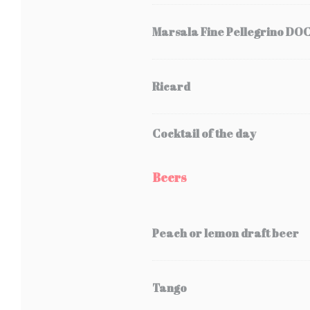
Marsala Fine Pellegrino DO
Ricard
Cocktail of the day
Beers
Peach or lemon draft beer
Tango