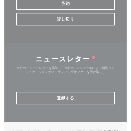
予約
貸し切り
ニュースレター
*
当社のニュースレターを購読し、当社からのEメールによる個別コミ
ュニケーションやマーケティングオファーを受け取る。
登録する
((新し
© 2026 L'ITALIEN — このレストランウェブサイトの作成者
ZENCHEF