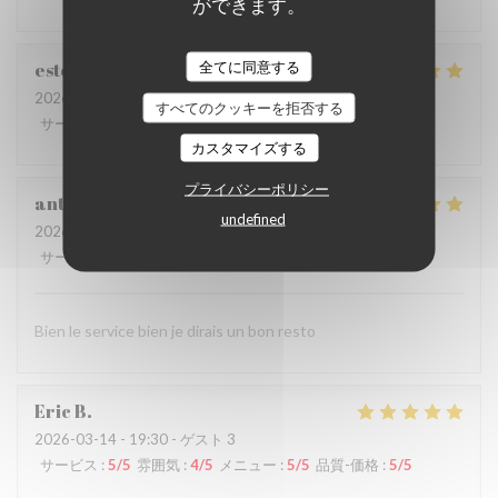
ができます。
全てに同意する
estelle
M
2026-03-31
- 12:30 - ゲスト 4
すべてのクッキーを拒否する
サービス
:
5
/5
雰囲気
:
5
/5
メニュー
:
5
/5
品質-価格
:
5
/5
カスタマイズする
プライバシーポリシー
antonio
G
undefined
2026-03-21
- 12:30 - ゲスト 2
サービス
:
5
/5
雰囲気
:
5
/5
メニュー
:
5
/5
品質-価格
:
5
/5
Bien le service bien je dirais un bon resto
Eric
B
2026-03-14
- 19:30 - ゲスト 3
サービス
:
5
/5
雰囲気
:
4
/5
メニュー
:
5
/5
品質-価格
:
5
/5