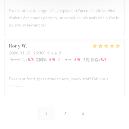
Excellents plats dégustés sur place et l'accueil et le service
étaient également parfaits, on venait de loin mais dès qu'on le
pourra on reviendra !
Rory
W
2026-03-15
- 20:30 - ゲスト 2
サービス
:
5
/5
雰囲気
:
5
/5
メニュー
:
5
/5
品質-価格
:
5
/5
Excellent food, great atmosphere, lovely staff. Fabulous
⭐️⭐️⭐️⭐️⭐️
1
2
3