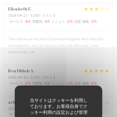
Elisabeth
F
2026-04-13
- 12:00 - ゲスト 2
サービス
:
4
/5
雰囲気
:
4
/5
メニュー
:
2
/5
品質-価格
:
3
/5
Très déçue par ma pizza Calzone qui baignait dans l'eau des
champignons, avec un œuf pas bien cuit alors que j'avais
précisé trés cuit.
Ben Dhiab
A
2026-04-10
- 12:30 - ゲスト 1
サービス
:
5
/5
雰囲気
:
5
/5
メニュー
:
5
/5
品質-価格
:
5
/5
当サイトはクッキーを利用し
zekjir
S
ております。お客様自身でク
2026-04-04
- 18:30 - ゲスト 2
ッキー利用の設定および管理
サービス
:
2
/5
雰囲気
:
1
/5
メニュー
:
3
/5
品質-価格
:
1
/5