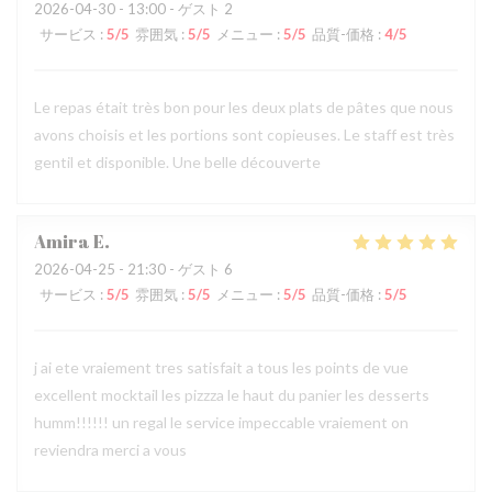
2026-04-30
- 13:00 - ゲスト 2
サービス
:
5
/5
雰囲気
:
5
/5
メニュー
:
5
/5
品質-価格
:
4
/5
Le repas était très bon pour les deux plats de pâtes que nous
avons choisis et les portions sont copieuses. Le staff est très
gentil et disponible. Une belle découverte
Amira
E
2026-04-25
- 21:30 - ゲスト 6
サービス
:
5
/5
雰囲気
:
5
/5
メニュー
:
5
/5
品質-価格
:
5
/5
j ai ete vraiement tres satisfait a tous les points de vue
excellent mocktail les pizzza le haut du panier les desserts
humm!!!!!! un regal le service impeccable vraiement on
reviendra merci a vous