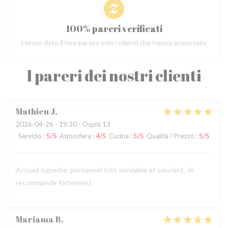
100% pareri verificati
Hanno dato il loro parere solo i clienti che hanno prenotato
I pareri dei nostri clienti
Mathieu
J
2026-04-26
- 19:30 - Ospiti 13
Servizio
:
5
/5
Atmosfera
:
4
/5
Cucina
:
5
/5
Qualità / Prezzo
:
5
/5
Accueil superbe, personnel très serviable et souriant. Je
recommande fortement
Mariama
B