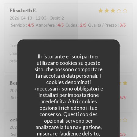
Elisabeth
F
2026-04-13
- 12:00 - Ospiti 2
Servizio
:
4
/5
Atmosfera
:
4
/5
Cucina
:
2
/5
Qualità / Prezzo
:
3
/5
Très déçue par ma pizza Calzone qui baignait dans l'eau des
champignons, avec un œuf pas bien cuit alors que j'avais
Il ristorante e i suoi partner
précisé trés cuit.
utilizzano cookies su questo
sito, che possono comportare
la raccolta di dati personali. I
cookies denominati
Ben Dhiab
A
«necessari» sono obbligatori e
2026-04-10
- 12:30 - Ospiti 1
installati per impostazione
Servizio
:
5
/5
Atmosfera
:
5
/5
Cucina
:
5
/5
Qualità / Prezzo
:
5
/5
predefinita. Altri cookies
opzionali richiedono il tuo
consenso. Questi cookies
zekjir
S
opzionali servono per
analizzare la tua navigazione,
2026-04-04
- 18:30 - Ospiti 2
misurare l'audience del sito,
Servizio
:
2
/5
Atmosfera
:
1
/5
Cucina
:
3
/5
Qualità / Prezzo
:
1
/5