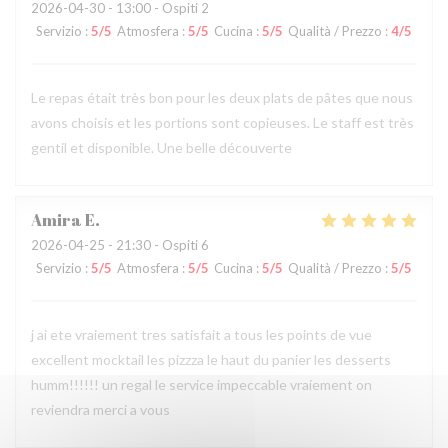
2026-04-30
- 13:00 - Ospiti 2
Servizio
:
5
/5
Atmosfera
:
5
/5
Cucina
:
5
/5
Qualità / Prezzo
:
4
/5
Le repas était très bon pour les deux plats de pâtes que nous
avons choisis et les portions sont copieuses. Le staff est très
gentil et disponible. Une belle découverte
Amira
E
2026-04-25
- 21:30 - Ospiti 6
Servizio
:
5
/5
Atmosfera
:
5
/5
Cucina
:
5
/5
Qualità / Prezzo
:
5
/5
j ai ete vraiement tres satisfait a tous les points de vue
excellent mocktail les pizzza le haut du panier les desserts
humm!!!!!! un regal le service impeccable vraiement on
reviendra merci a vous