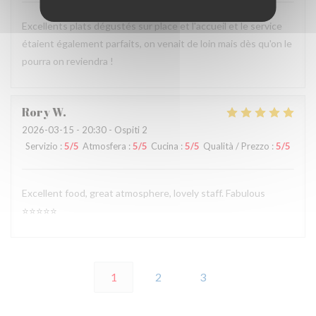
Excellents plats dégustés sur place et l'accueil et le service
étaient également parfaits, on venait de loin mais dès qu'on le
pourra on reviendra !
Rory
W
2026-03-15
- 20:30 - Ospiti 2
Servizio
:
5
/5
Atmosfera
:
5
/5
Cucina
:
5
/5
Qualità / Prezzo
:
5
/5
Excellent food, great atmosphere, lovely staff. Fabulous
⭐️⭐️⭐️⭐️⭐️
1
2
3