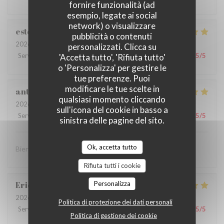
fornire funzionalità (ad
esempio, legate ai social
network) o visualizzare
estelle
M
pubblicità o contenuti
2026-03-31
- 12:30 - Ospiti 4
personalizzati. Clicca su
Servizio
:
5
/5
Atmosfera
:
5
/5
Cucina
:
5
/5
Qualità / Prezzo
:
5
/5
'Accetta tutto', 'Rifiuta tutto'
o 'Personalizza' per gestire le
tue preferenze. Puoi
modificare le tue scelte in
antonio
G
qualsiasi momento cliccando
2026-03-21
- 12:30 - Ospiti 2
sull'icona del cookie in basso a
Servizio
:
5
/5
Atmosfera
:
5
/5
Cucina
:
5
/5
Qualità / Prezzo
:
5
/5
sinistra delle pagine del sito.
Ok, accetta tutto
Bien le service bien je dirais un bon resto
Rifiuta tutti i cookie
Eric
B
Personalizza
2026-03-14
- 19:30 - Ospiti 3
Politica di protezione dei dati personali
Servizio
:
5
/5
Atmosfera
:
4
/5
Cucina
:
5
/5
Qualità / Prezzo
:
5
/5
Politica di gestione dei cookie