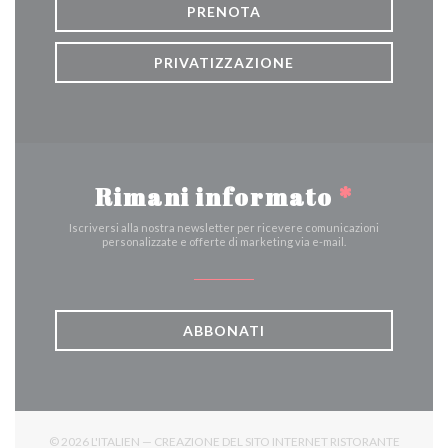
PRENOTA
PRIVATIZZAZIONE
Rimani informato
*
Iscriversi alla nostra newsletter per ricevere comunicazioni
personalizzate e offerte di marketing via e-mail.
ABBONATI
© 2026 L'ITALIEN — CREAZIONE DEL SITO INTERNET RISTORANTE