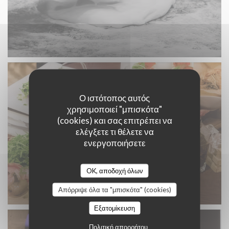
Ο ιστότοπος αυτός
χρησιμοποιεί "μπισκότα"
(cookies) και σας επιτρέπει να
ελέγξετε τι θέλετε να
ενεργοποιήσετε
OK, αποδοχή όλων
Απόρριψε όλα τα "μπισκότα" (cookies)
Εξατομίκευση
Πολιτική απορρήτου