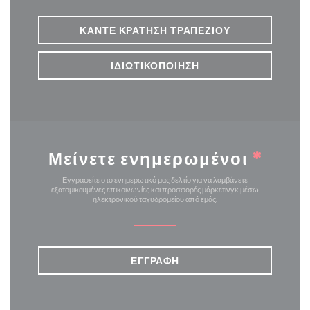
ΚΆΝΤΕ ΚΡΆΤΗΣΗ ΤΡΑΠΕΖΙΟΎ
ΙΔΙΩΤΙΚΟΠΟΊΗΣΗ
Μείνετε ενημερωμένοι
*
Εγγραφείτε στο ενημερωτικό μας δελτίο για να λαμβάνετε
εξατομικευμένες επικοινωνίες και προσφορές μάρκετινγκ μέσω
ηλεκτρονικού ταχυδρομείου από εμάς.
ΕΓΓΡΑΦΉ