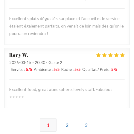
Excellents plats dégustés sur place et l'accueil et le service
étaient également parfaits, on venait de loin mais dès qu'on le
pourra on reviendra !
Rory
W
2026-03-15
- 20:30 - Gäste 2
Service
:
5
/5
Ambiente
:
5
/5
Küche
:
5
/5
Qualität / Preis
:
5
/5
Excellent food, great atmosphere, lovely staff. Fabulous
⭐️⭐️⭐️⭐️⭐️
1
2
3