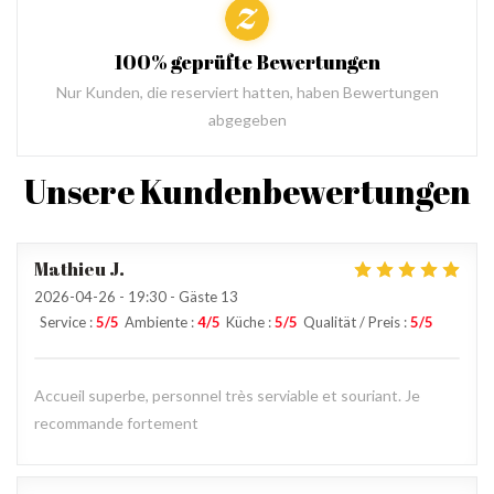
100% geprüfte Bewertungen
Nur Kunden, die reserviert hatten, haben Bewertungen
abgegeben
Unsere Kundenbewertungen
Mathieu
J
2026-04-26
- 19:30 - Gäste 13
Service
:
5
/5
Ambiente
:
4
/5
Küche
:
5
/5
Qualität / Preis
:
5
/5
Accueil superbe, personnel très serviable et souriant. Je
recommande fortement