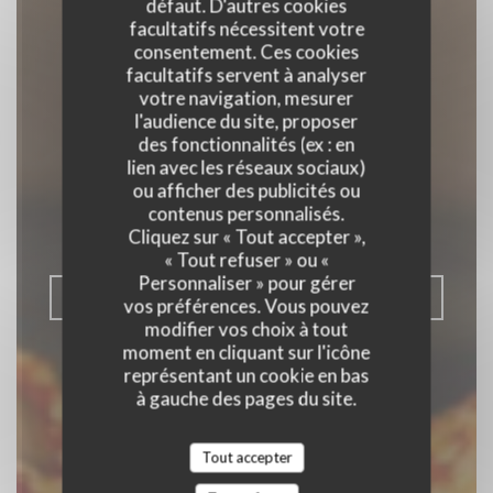
défaut. D'autres cookies
facultatifs nécessitent votre
consentement. Ces cookies
facultatifs servent à analyser
votre navigation, mesurer
l'audience du site, proposer
des fonctionnalités (ex : en
L'Italien
lien avec les réseaux sociaux)
ou afficher des publicités ou
RESTAURANT ITALIEN - PIZZERIA
|
contenus personnalisés.
PARIS
Cliquez sur « Tout accepter »,
« Tout refuser » ou «
Personnaliser » pour gérer
RÉSERVER
vos préférences. Vous pouvez
modifier vos choix à tout
moment en cliquant sur l'icône
représentant un cookie en bas
à gauche des pages du site.
Tout accepter