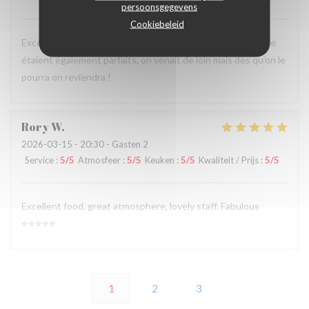
persoonsgegevens
Cookiebeleid
Excellents plats dégustés sur place et l'accueil et le service
étaient également parfaits, on venait de loin mais dès qu'on le
pourra on reviendra !
Rory
W
2026-03-15
- 20:30 - Gasten 2
Service
:
5
/5
Atmosfeer
:
5
/5
Keuken
:
5
/5
Kwaliteit / Prijs
:
5
/5
Excellent food, great atmosphere, lovely staff. Fabulous
⭐️⭐️⭐️⭐️⭐️
1
2
3