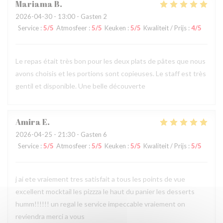
Mariama
B
2026-04-30
- 13:00 - Gasten 2
Service
:
5
/5
Atmosfeer
:
5
/5
Keuken
:
5
/5
Kwaliteit / Prijs
:
4
/5
Le repas était très bon pour les deux plats de pâtes que nous
avons choisis et les portions sont copieuses. Le staff est très
gentil et disponible. Une belle découverte
Amira
E
2026-04-25
- 21:30 - Gasten 6
Service
:
5
/5
Atmosfeer
:
5
/5
Keuken
:
5
/5
Kwaliteit / Prijs
:
5
/5
j ai ete vraiement tres satisfait a tous les points de vue
excellent mocktail les pizzza le haut du panier les desserts
humm!!!!!! un regal le service impeccable vraiement on
reviendra merci a vous