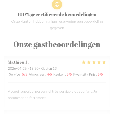
100% gecertificeerde beoordelingen
Onze klanten hebben na hun reservering een beoordeling
gegeven
Onze gastbeoordelingen
Mathieu
J
2026-04-26
- 19:30 - Gasten 13
Service
:
5
/5
Atmosfeer
:
4
/5
Keuken
:
5
/5
Kwaliteit / Prijs
:
5
/5
Accueil superbe, personnel très serviable et souriant. Je
recommande fortement