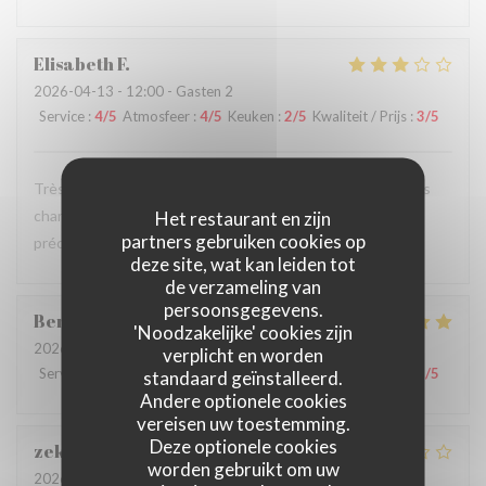
Elisabeth
F
2026-04-13
- 12:00 - Gasten 2
Service
:
4
/5
Atmosfeer
:
4
/5
Keuken
:
2
/5
Kwaliteit / Prijs
:
3
/5
Très déçue par ma pizza Calzone qui baignait dans l'eau des
champignons, avec un œuf pas bien cuit alors que j'avais
Het restaurant en zijn
partners gebruiken cookies op
précisé trés cuit.
deze site, wat kan leiden tot
de verzameling van
persoonsgegevens.
Ben Dhiab
A
'Noodzakelijke' cookies zijn
2026-04-10
- 12:30 - Gasten 1
verplicht en worden
Service
:
5
/5
Atmosfeer
:
5
/5
Keuken
:
5
/5
Kwaliteit / Prijs
:
5
/5
standaard geïnstalleerd.
Andere optionele cookies
vereisen uw toestemming.
Deze optionele cookies
zekjir
S
worden gebruikt om uw
2026-04-04
- 18:30 - Gasten 2