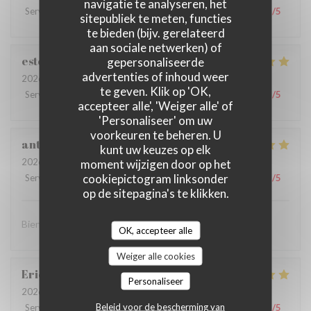
navigatie te analyseren, het
Service
:
2
/5
Atmosfeer
:
1
/5
Keuken
:
3
/5
Kwaliteit / Prijs
:
1
/5
sitepubliek te meten, functies
te bieden (bijv. gerelateerd
aan sociale netwerken) of
estelle
M
gepersonaliseerde
advertenties of inhoud weer
2026-03-31
- 12:30 - Gasten 4
te geven. Klik op 'OK,
Service
:
5
/5
Atmosfeer
:
5
/5
Keuken
:
5
/5
Kwaliteit / Prijs
:
5
/5
accepteer alle', 'Weiger alle' of
'Personaliseer' om uw
voorkeuren te beheren. U
antonio
G
kunt uw keuzes op elk
2026-03-21
- 12:30 - Gasten 2
moment wijzigen door op het
cookiepictogram linksonder
Service
:
5
/5
Atmosfeer
:
5
/5
Keuken
:
5
/5
Kwaliteit / Prijs
:
5
/5
op de sitepagina's te klikken.
Bien le service bien je dirais un bon resto
OK, accepteer alle
Weiger alle cookies
Eric
B
Personaliseer
2026-03-14
- 19:30 - Gasten 3
Beleid voor de bescherming van
Service
:
5
/5
Atmosfeer
:
4
/5
Keuken
:
5
/5
Kwaliteit / Prijs
:
5
/5